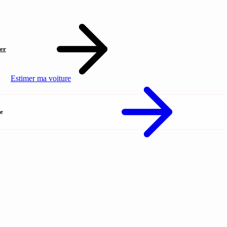
er
Estimer ma voiture
e