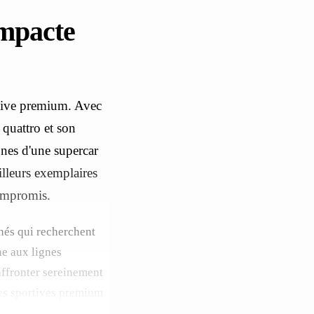
ompacte
rtive premium. Avec
 quattro et son
gnes d'une supercar
lleurs exemplaires
ompromis.
nés qui recherchent
ne aux lignes
affronter sereinement
tes sportives premium