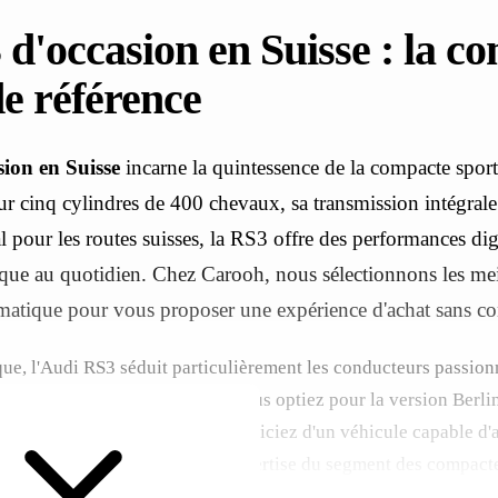
d'occasion en Suisse : la c
de référence
ion en Suisse
incarne la quintessence de la compacte spo
r cinq cylindres de 400 chevaux, sa transmission intégrale
l pour les routes suisses, la RS3 offre des performances di
ique au quotidien. Chez Carooh, nous sélectionnons les mei
atique pour vous proposer une expérience d'achat sans c
que, l'Audi RS3 séduit particulièrement les conducteurs passion
sans sacrifier la praticité. Que vous optiez pour la version Berli
back plus polyvalente, vous bénéficiez d'un véhicule capable d'
 les trajets quotidiens. Notre expertise du segment des compac
uider vers la RS3 parfaitement adaptée à vos attentes.