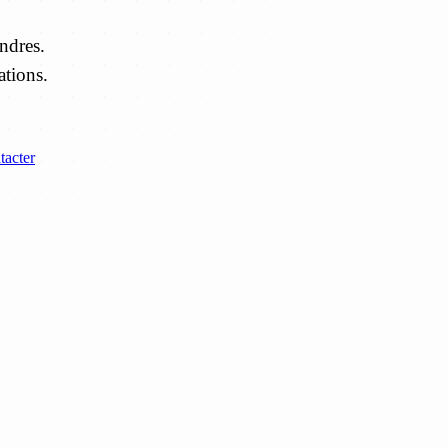
ndres.
ations.
tacter