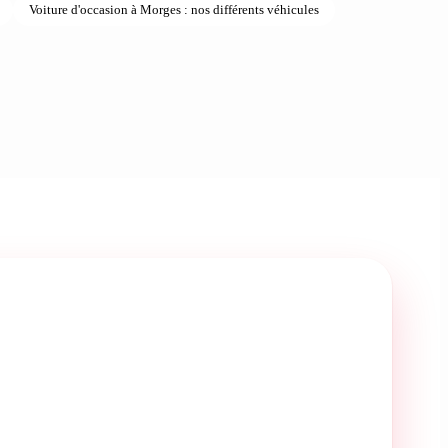
Voiture d'occasion à Morges : nos différents véhicules
ou sur les portions
 Le moteur accepte de
éliminant
 (seulement 26 kg),
t optimisé pour
vice dans différents
teurs suisses. Le
 le couple entre les
puissance est envoyée