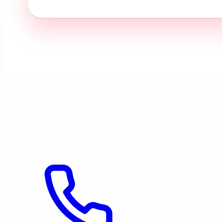
amortisseurs adaptati
permettent de choisir 
directe autour du poin
agréable en ville.
Acheter une
L'acquisition d'une A
carooh
.
VENDRE
investissement.
Notre
Estimer ma voi
Mandataire automobile en Suisse romande. Vente
provenance ont été mi
Le mandat Car
accompagnée, achat garanti, financement intégré.
Vendre ma voi
Sur le marché suisse d
Tarifs
l'équipement. Les RS
bien entretenus avec 
budget plus conséquen