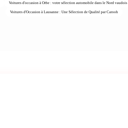
Voitures d'occasion à Orbe : votre sélection automobile dans le Nord vaudois
 Plus permettent de porter cette limite à 280 km/h. Sur circuit 
Voitures d'Occasion à Lausanne : Une Sélection de Qualité par Carooh
sans limitation, ces capacités trouvent leur pleine expression.
avec une linéarité exemplaire, le turbo unique à double entrée 
ps de réponse.
 TFSI fait appel à un bloc en aluminium particulièrement léger
 les collecteurs d'échappement, et un système de refroidissemen
ions intensives. Sa fiabilité est prouvée après des années de ser
 dans le Porsche 718 Spyder RS.
n quattro et dynamique de conduite
ale quattro de la RS3 constitue un atout majeur pour les conduc
brayage multidisque électroniquement piloté capable de répartir
re de manière variable. En conduite normale, la majorité de la 