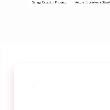
Garage Occasion Fribourg
Voiture d'occasion à Gland
Dynamic et RS Dynamic
d'autoroute allemande 
monter dans les tours 
pratiquement tout tem
Techniquement, ce 2.5
une culasse intégrant
supporter des utilisat
modèles Audi et même
Transmissio
PRÊT À PASSER À L'ACTION ?
La transmission intégr
système utilise un em
essieux avant et arriè