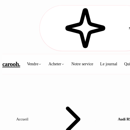
carooh
.
Vendre
Acheter
Notre service
Le journal
Qu
Accueil
Audi RS