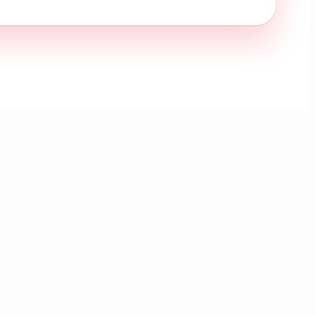
s en option,
ion progressive, plus
te tout en restant
ur sécuriser votre
ROOH
LÉGAL
 l'état mécanique et la
 sommes-nous
Mentions légales
ournal
Confidentialité
act
Conditions générales
lon la génération et
 Espace
Plan du site
 pour des exemplaires
en 2021, demande un
ilométrage.