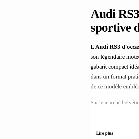
Audi RS3 
sportive 
L'
Audi RS3 d'occas
son légendaire moteu
gabarit compact idéa
dans un format prat
de ce modèle emblém
Sur le marché helvéti
des sensations fortes 
élégantes ou la Sport
les cols alpins comme
Lire plus
nous permet de vous g